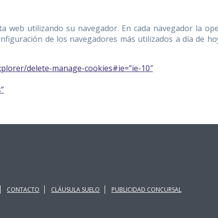
sta web utilizando su navegador. En cada navegador la ope
onfiguración de los navegadores más utilizados a día de ho
xplorer/delete-manage-cookies#ie=”ie-10″
”
CONTACTO
CLÁUSULA SUELO
PUBLICIDAD CONCURSAL