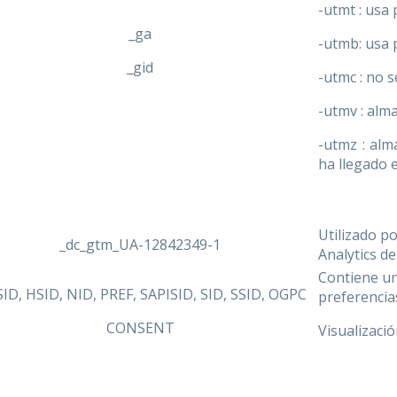
-utmt : usa 
_ga
-utmb: usa 
_gid
-utmc : no s
-utmv : alm
-utmz : alm
ha llegado e
Utilizado p
_dc_gtm_UA-12842349-1
Analytics d
Contiene un
SID, HSID, NID, PREF, SAPISID, SID, SSID, OGPC
preferencia
CONSENT
Visualizaci