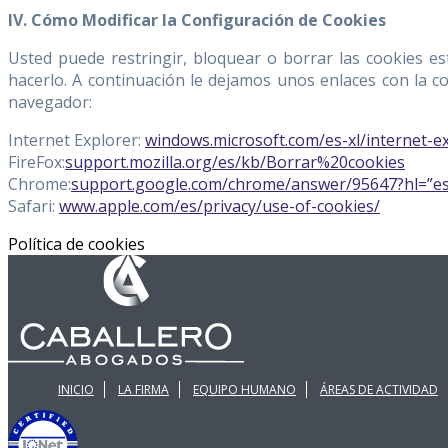
IV. Cómo Modificar la Configuración de Cookies
Usted puede restringir, bloquear o borrar las cookies e
hacerlo. A continuación le dejamos unos enlaces con la c
navegador:
Internet Explorer:
windows.microsoft.com/es-xl/internet-e
FireFox:
support.mozilla.org/es/kb/Borrar%20cookies
Chrome:
support.google.com/chrome/answer/95647?hl=”es
Safari:
www.apple.com/es/privacy/use-of-cookies/
Política de cookies
INICIO
LA FIRMA
EQUIPO HUMANO
ÁREAS DE ACTIVIDAD